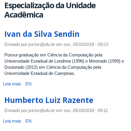
Especialização da Unidade
Acadêmica
Ivan da Silva Sendin
Enviado por
jvictor@ufu.br
em sex, 05/10/2018 - 09:23
Possui graduação em Ciência da Computação pela
Universidade Estadual de Londrina (1996) e Mestrado (1999) e
Doutorado (2012) em Ciência da Computação pela
Universidade Estadual de Campinas.
Leia mais
sobre
EN
Ivan
da
Humberto Luiz Razente
Silva
Sendin
Enviado por
jvictor@ufu.br
em sex, 05/10/2018 - 09:11
Leia mais
sobre
EN
Humberto