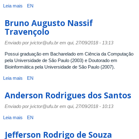
Leia mais
sobre
EN
Fabiano
Azevedo
Bruno Augusto Nassif
Dorça
Travençolo
Enviado por
jvictor@ufu.br
em qui, 27/09/2018 - 13:13
Possui graduação em Bacharelado em Ciência da Computação
pela Universidade de São Paulo (2003) e Doutorado em
Bioinformática pela Universidade de São Paulo (2007).
Leia mais
sobre
EN
Bruno
Augusto
Anderson Rodrigues dos Santos
Nassif
Travençolo
Enviado por
jvictor@ufu.br
em qui, 27/09/2018 - 10:13
Leia mais
sobre
EN
Anderson
Rodrigues
Jefferson Rodrigo de Souza
dos