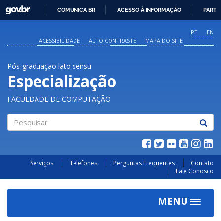
GOVBR
COMUNICA BR
ACESSO À INFORMAÇÃO
PARTI
IR
PARA
PT
EN
O
ACESSIBILIDADE
ALTO CONTRASTE
MAPA DO SITE
CONTEÚDO
Pós-graduação lato sensu
Especialização
FACULDADE DE COMPUTAÇÃO
Pesquisar
Serviços
Telefones
Perguntas Frequentes
Contato
Fale Conosco
MENU
Toggle
navigat