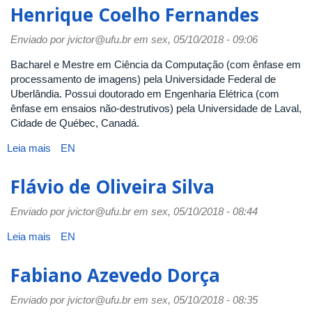
Luiz
Henrique Coelho Fernandes
Razente
Enviado por
jvictor@ufu.br
em sex, 05/10/2018 - 09:06
Bacharel e Mestre em Ciência da Computação (com ênfase em
processamento de imagens) pela Universidade Federal de
Uberlândia. Possui doutorado em Engenharia Elétrica (com
ênfase em ensaios não-destrutivos) pela Universidade de Laval,
Cidade de Québec, Canadá.
Leia mais
sobre
EN
Henrique
Coelho
Flávio de Oliveira Silva
Fernandes
Enviado por
jvictor@ufu.br
em sex, 05/10/2018 - 08:44
Leia mais
sobre
EN
Flávio
de
Fabiano Azevedo Dorça
Oliveira
Silva
Enviado por
jvictor@ufu.br
em sex, 05/10/2018 - 08:35