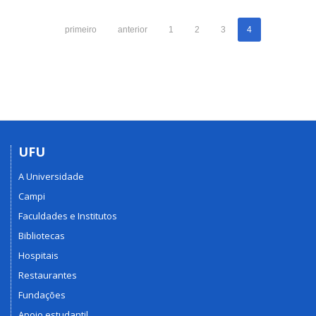
Mauricio
Cunha
primeiro
anterior
1
2
3
4
Escarpinati
UFU
A Universidade
Campi
Faculdades e Institutos
Bibliotecas
Hospitais
Restaurantes
Fundações
Apoio estudantil