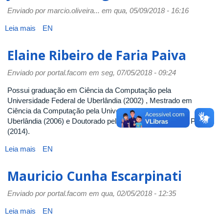
Santos
Enviado por
marcio.oliveira...
em qua, 05/09/2018 - 16:16
Leia mais
sobre
EN
Jefferson
Rodrigo
Elaine Ribeiro de Faria Paiva
de
Souza
Enviado por
portal.facom
em seg, 07/05/2018 - 09:24
Possui graduação em Ciência da Computação pela
Universidade Federal de Uberlândia (2002) , Mestrado em
Ciência da Computação pela Universidade Federal de
Uberlândia (2006) e Doutorado pela Universidade de São Paulo
(2014).
Leia mais
sobre
EN
Elaine
Ribeiro
Mauricio Cunha Escarpinati
de
Faria
Enviado por
portal.facom
em qua, 02/05/2018 - 12:35
Paiva
Leia mais
sobre
EN