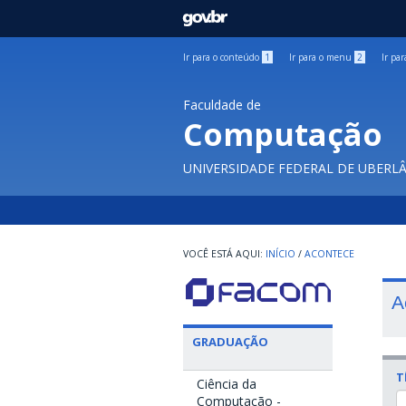
GOVBR
Ir para o conteúdo
1
Ir para o menu
2
Ir pa
Faculdade de
Computação
UNIVERSIDADE FEDERAL DE UBERL
INÍCIO
/
ACONTECE
A
GRADUAÇÃO
T
Ciência da
Computação -