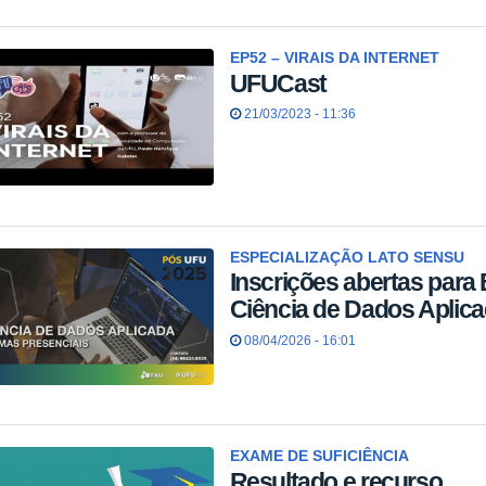
EP52 – VIRAIS DA INTERNET
UFUCast
21/03/2023 - 11:36
ESPECIALIZAÇÃO LATO SENSU
Inscrições abertas para
Ciência de Dados Aplica
08/04/2026 - 16:01
EXAME DE SUFICIÊNCIA
Resultado e recurso