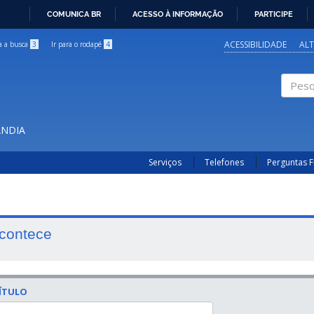
COMUNICA BR
ACESSO À INFORMAÇÃO
PARTICIPE
IR
PARA
ACESSIBILIDADE
AL
ra a busca
3
Ir para o rodapé
4
O
CONTEÚDO
Pesqui
ÂNDIA
Serviços
Telefones
Perguntas 
contece
ÍTULO