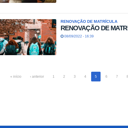
RENOVAÇÃO DE MATRÍCULA
RENOVAÇÃO DE MATRÍC
08/09/2022 - 16:39
« início
‹ anterior
1
2
3
4
5
6
7