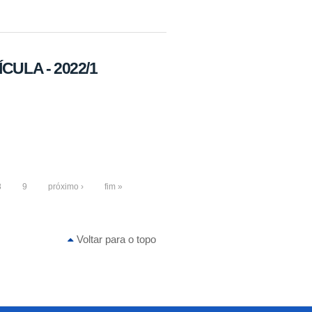
ULA - 2022/1
8
9
próximo ›
fim »
Voltar para o topo