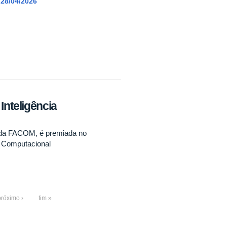
28/04/2026
Inteligência
 da FACOM, é premiada no
a Computacional
próximo ›
fim »