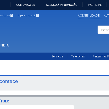
COMUNICA BR
ACESSO À INFORMAÇÃO
PARTICIPE
IR
PARA
ACESSIBILIDADE
AL
ra a busca
3
Ir para o rodapé
4
O
CONTEÚDO
Pesqui
ÂNDIA
Serviços
Telefones
Perguntas 
contece
ÍTULO