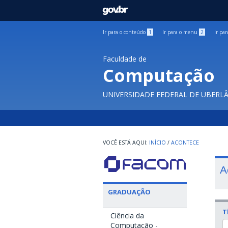
GOVBR
Ir para o conteúdo
1
Ir para o menu
2
Ir pa
Faculdade de
Computação
UNIVERSIDADE FEDERAL DE UBERL
INÍCIO
/
ACONTECE
A
GRADUAÇÃO
T
Ciência da
Computação -