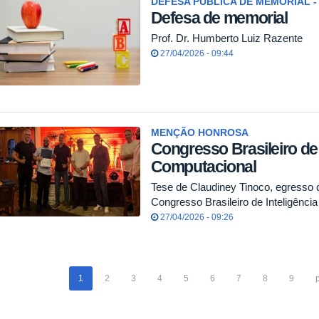
DEFESA PÚBLICA DE MEMORIAL - 
Defesa de memorial
Prof. Dr. Humberto Luiz Razente
27/04/2026 - 09:44
MENÇÃO HONROSA
Congresso Brasileiro de 
Computacional
Tese de Claudiney Tinoco, egresso
Congresso Brasileiro de Inteligênci
27/04/2026 - 09:26
1
2
3
4
5
6
7
8
9