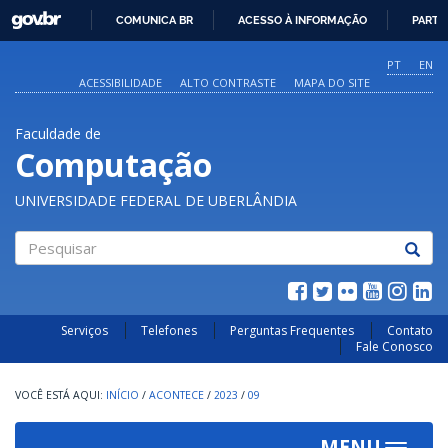
GOVBR
COMUNICA BR
ACESSO À INFORMAÇÃO
PARTI
IR
PARA
PT
EN
O
ACESSIBILIDADE
ALTO CONTRASTE
MAPA DO SITE
CONTEÚDO
Faculdade de
Computação
UNIVERSIDADE FEDERAL DE UBERLÂNDIA
Pesquisar
Serviços
Telefones
Perguntas Frequentes
Contato
Fale Conosco
INÍCIO
/
ACONTECE
/
2023
/
09
MENU