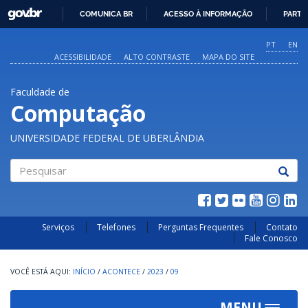
GOVBR
COMUNICA BR
ACESSO À INFORMAÇÃO
PARTI
IR
PARA
PT
EN
O
ACESSIBILIDADE
ALTO CONTRASTE
MAPA DO SITE
CONTEÚDO
Faculdade de
Computação
UNIVERSIDADE FEDERAL DE UBERLÂNDIA
Pesquisar
Serviços
Telefones
Perguntas Frequentes
Contato
Fale Conosco
INÍCIO
/
ACONTECE
/
2023
/
09
MENU