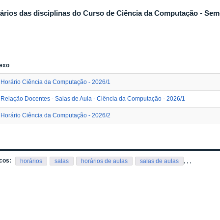
ários das disciplinas do Curso de Ciência da Computação - Seme
exo
Horário Ciência da Computação - 2026/1
Relação Docentes - Salas de Aula - Ciência da Computação - 2026/1
Horário Ciência da Computação - 2026/2
cos:
,
,
,
horários
salas
horários de aulas
salas de aulas