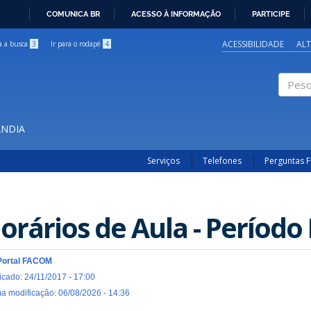
COMUNICA BR
ACESSO À INFORMAÇÃO
PARTICIPE
IR
PARA
ACESSIBILIDADE
AL
ra a busca
3
Ir para o rodapé
4
O
CONTEÚDO
Pesqui
ÂNDIA
Serviços
Telefones
Perguntas 
orários de Aula - Período 
Portal FACOM
icado: 24/11/2017 - 17:00
ma modificação: 06/08/2026 - 14:36