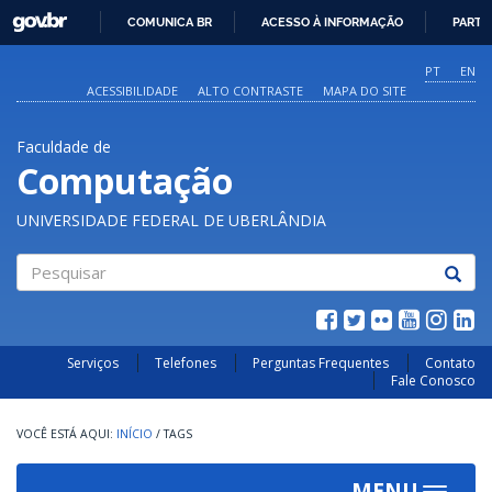
GOVBR
COMUNICA BR
ACESSO À INFORMAÇÃO
PARTI
IR
PARA
PT
EN
O
ACESSIBILIDADE
ALTO CONTRASTE
MAPA DO SITE
CONTEÚDO
Faculdade de
Computação
UNIVERSIDADE FEDERAL DE UBERLÂNDIA
Pesquisar
Serviços
Telefones
Perguntas Frequentes
Contato
Fale Conosco
INÍCIO
/
TAGS
MENU