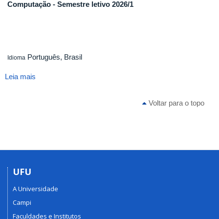
Computação - Semestre letivo 2026/1
Português, Brasil
Idioma
Leia mais
sobre
Horários
de
Voltar para o topo
Aula
-
Período
Letivo
2026/1
UFU
A Universidade
Campi
Faculdades e Institutos