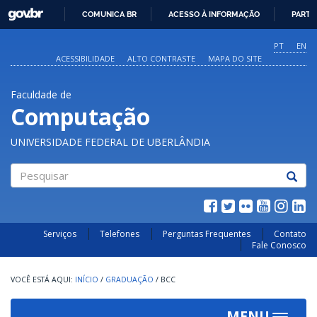
GOVBR
COMUNICA BR
ACESSO À INFORMAÇÃO
PARTI
IR
PARA
PT
EN
O
ACESSIBILIDADE
ALTO CONTRASTE
MAPA DO SITE
CONTEÚDO
Faculdade de
Computação
UNIVERSIDADE FEDERAL DE UBERLÂNDIA
Pesquisar
Serviços
Telefones
Perguntas Frequentes
Contato
Fale Conosco
INÍCIO
/
GRADUAÇÃO
/
BCC
MENU