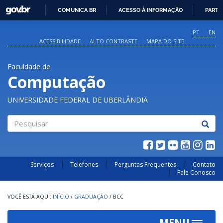
GOVBR
COMUNICA BR
ACESSO À INFORMAÇÃO
PARTI
IR
PARA
PT
EN
O
ACESSIBILIDADE
ALTO CONTRASTE
MAPA DO SITE
CONTEÚDO
Faculdade de
Computação
UNIVERSIDADE FEDERAL DE UBERLÂNDIA
Pesquisar
Serviços
Telefones
Perguntas Frequentes
Contato
Fale Conosco
INÍCIO
/
GRADUAÇÃO
/
BCC
MENU