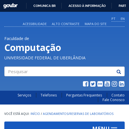
GOVBR
COMUNICA BR
ACESSO À INFORMAÇÃO
PARTI
IR
PARA
PT
EN
O
ACESSIBILIDADE
ALTO CONTRASTE
MAPA DO SITE
CONTEÚDO
Faculdade de
Computação
UNIVERSIDADE FEDERAL DE UBERLÂNDIA
Pesquisar
Serviços
Telefones
Perguntas Frequentes
Contato
Fale Conosco
INÍCIO
/
AGENDAMENTOS/RESERVAS DE LABORATÓRIOS
MENU