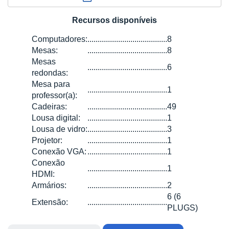
Recursos disponíveis
Computadores:
.......................................
8
Mesas:
.......................................
8
Mesas
.......................................
6
redondas:
Mesa para
.......................................
1
professor(a):
Cadeiras:
.......................................
49
Lousa digital:
.......................................
1
Lousa de vidro:
.......................................
3
Projetor:
.......................................
1
Conexão VGA:
.......................................
1
Conexão
.......................................
1
HDMI:
Armários:
.......................................
2
6 (6
Extensão:
.......................................
PLUGS)