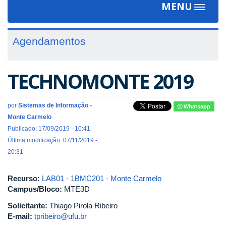
MENU
Toggle
navigat
Agendamentos
TECHNOMONTE 2019
por
Sistemas de Informação -
Whatsapp
Monte Carmelo
Publicado: 17/09/2019 - 10:41
Última modificação: 07/11/2019 -
20:31
Recurso:
LAB01 - 1BMC201 - Monte Carmelo
Campus/Bloco:
MTE3D
Solicitante:
Thiago Pirola Ribeiro
E-mail:
tpribeiro@ufu.br