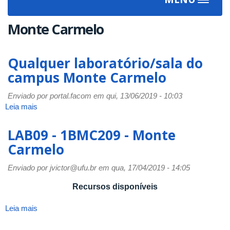
Toggle
navigat
Monte Carmelo
Qualquer laboratório/sala do
campus Monte Carmelo
Enviado por
portal.facom
em qui, 13/06/2019 - 10:03
Leia mais
sobre
Qualquer
laboratório/sala
LAB09 - 1BMC209 - Monte
do
Carmelo
campus
Monte
Enviado por
jvictor@ufu.br
em qua, 17/04/2019 - 14:05
Carmelo
Recursos disponíveis
Leia mais
sobre
LAB09
-