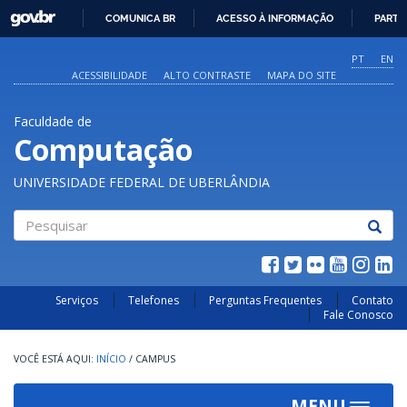
GOVBR
COMUNICA BR
ACESSO À INFORMAÇÃO
PARTI
IR
PARA
PT
EN
O
ACESSIBILIDADE
ALTO CONTRASTE
MAPA DO SITE
CONTEÚDO
Faculdade de
Computação
UNIVERSIDADE FEDERAL DE UBERLÂNDIA
Pesquisar
Serviços
Telefones
Perguntas Frequentes
Contato
Fale Conosco
INÍCIO
/
CAMPUS
MENU