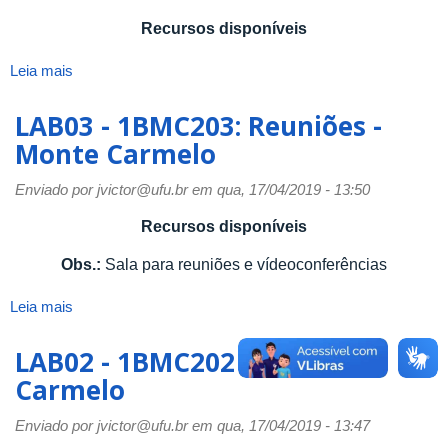
Recursos disponíveis
Leia mais
sobre
LAB04
-
LAB03 - 1BMC203: Reuniões -
1BMC204
Monte Carmelo
-
Monte
Enviado por
jvictor@ufu.br
em qua, 17/04/2019 - 13:50
Carmelo
Recursos disponíveis
Obs.:
Sala para reuniões e vídeoconferências
Leia mais
sobre
LAB03
-
LAB02 - 1BMC202 - Monte
1BMC203:
Carmelo
Reuniões
-
Enviado por
jvictor@ufu.br
em qua, 17/04/2019 - 13:47
Monte