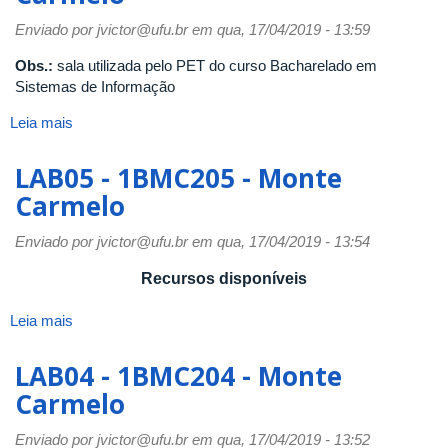
Monte
Enviado por
jvictor@ufu.br
em qua, 17/04/2019 - 13:59
Carmelo
Obs.:
sala utilizada pelo PET do curso Bacharelado em
Sistemas de Informação
Leia mais
sobre
LAB06
-
LAB05 - 1BMC205 - Monte
1BMC206
Carmelo
(PET)
-
Enviado por
jvictor@ufu.br
em qua, 17/04/2019 - 13:54
Monte
Carmelo
Recursos disponíveis
Leia mais
sobre
LAB05
-
LAB04 - 1BMC204 - Monte
1BMC205
Carmelo
-
Monte
Enviado por
jvictor@ufu.br
em qua, 17/04/2019 - 13:52
Carmelo