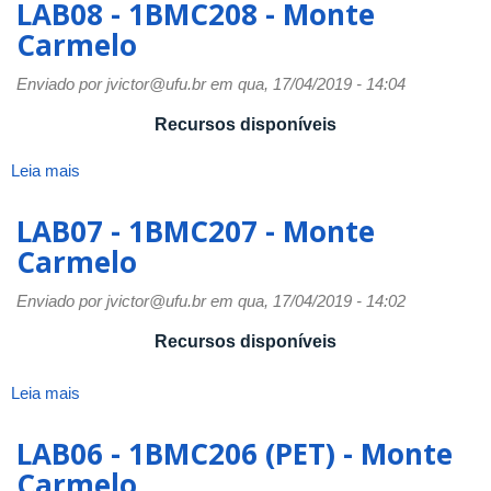
LAB08 - 1BMC208 - Monte
1BMC209
Carmelo
-
Monte
Enviado por
jvictor@ufu.br
em qua, 17/04/2019 - 14:04
Carmelo
Recursos disponíveis
Leia mais
sobre
LAB08
-
LAB07 - 1BMC207 - Monte
1BMC208
Carmelo
-
Monte
Enviado por
jvictor@ufu.br
em qua, 17/04/2019 - 14:02
Carmelo
Recursos disponíveis
Leia mais
sobre
LAB07
-
LAB06 - 1BMC206 (PET) - Monte
1BMC207
Carmelo
-