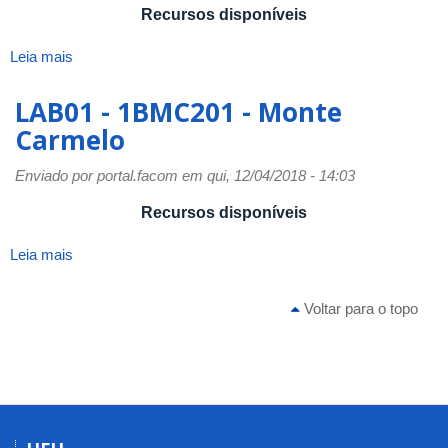
Carmelo
Recursos disponíveis
Leia mais
sobre
LAB02
-
LAB01 - 1BMC201 - Monte
1BMC202
Carmelo
-
Monte
Enviado por
portal.facom
em qui, 12/04/2018 - 14:03
Carmelo
Recursos disponíveis
Leia mais
sobre
LAB01
-
Voltar para o topo
1BMC201
-
Monte
Carmelo