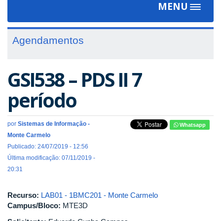
MENU
Toggle
navigat
Agendamentos
GSI538 – PDS II 7
período
por
Sistemas de Informação -
Whatsapp
Monte Carmelo
Publicado: 24/07/2019 - 12:56
Última modificação: 07/11/2019 -
20:31
Recurso:
LAB01 - 1BMC201 - Monte Carmelo
Campus/Bloco:
MTE3D