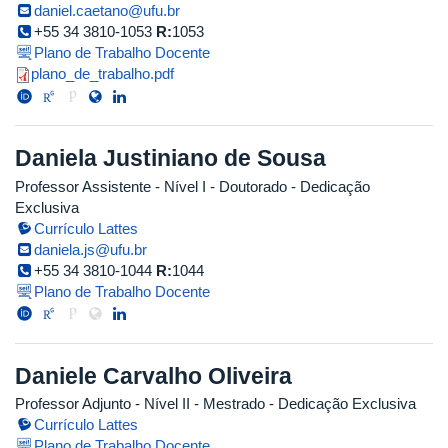
daniel.caetano@ufu.br
+55 34 3810-1053
R:
1053
Plano de Trabalho Docente
plano_de_trabalho.pdf
plano_de_trabalho.pdf
Daniela Justiniano de Sousa
Professor Assistente - Nível I
- Doutorado
- Dedicação
Exclusiva
Currículo Lattes
daniela.js@ufu.br
+55 34 3810-1044
R:
1044
Plano de Trabalho Docente
Daniele Carvalho Oliveira
Professor Adjunto - Nível II
- Mestrado
- Dedicação Exclusiva
Currículo Lattes
Plano de Trabalho Docente