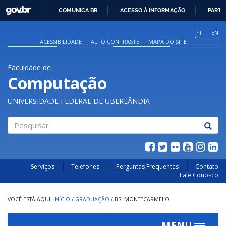
GOVBR
COMUNICA BR
ACESSO À INFORMAÇÃO
PARTI
IR
PARA
PT
EN
O
ACESSIBILIDADE
ALTO CONTRASTE
MAPA DO SITE
CONTEÚDO
Faculdade de
Computação
UNIVERSIDADE FEDERAL DE UBERLÂNDIA
Pesquisar
Serviços
Telefones
Perguntas Frequentes
Contato
Fale Conosco
INÍCIO
/
GRADUAÇÃO
/
BSI MONTECARMELO
MENU