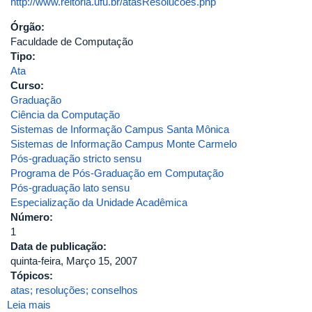
http://www.reitoria.ufu.br/atasResolucoes.php
Órgão:
Faculdade de Computação
Tipo:
Ata
Curso:
Graduação
Ciência da Computação
Sistemas de Informação Campus Santa Mônica
Sistemas de Informação Campus Monte Carmelo
Pós-graduação stricto sensu
Programa de Pós-Graduação em Computação
Pós-graduação lato sensu
Especialização da Unidade Acadêmica
Número:
1
Data de publicação:
quinta-feira, Março 15, 2007
Tópicos:
atas; resoluções; conselhos
Leia mais
sobre