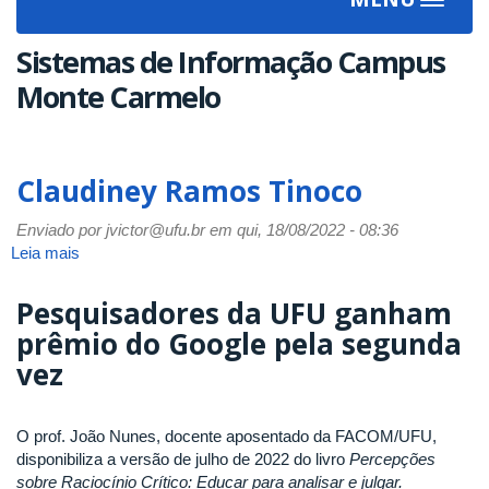
Toggle
navigat
Sistemas de Informação Campus
Monte Carmelo
Claudiney Ramos Tinoco
Enviado por
jvictor@ufu.br
em qui, 18/08/2022 - 08:36
Leia mais
sobre
Claudiney
Ramos
Pesquisadores da UFU ganham
Tinoco
prêmio do Google pela segunda
vez
O prof. João Nunes, docente aposentado da FACOM/UFU,
disponibiliza a versão de julho de 2022 do livro
Percepções
sobre Raciocínio Crítico: Educar para analisar e julgar.