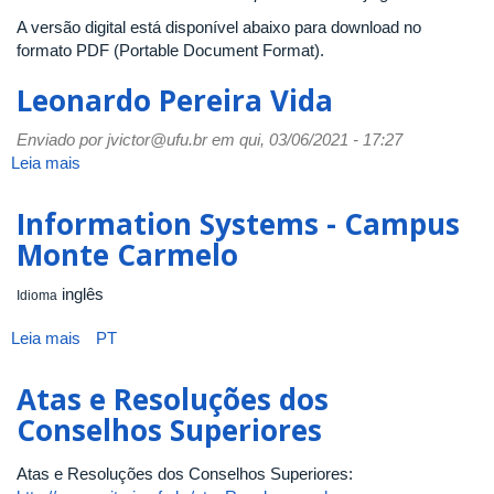
A versão digital está disponível abaixo para download no
formato PDF (Portable Document Format).
Leonardo Pereira Vida
Enviado por
jvictor@ufu.br
em qui, 03/06/2021 - 17:27
Leia mais
sobre
Leonardo
Pereira
Information Systems - Campus
Vida
Monte Carmelo
inglês
Idioma
Leia mais
sobre
PT
Information
Systems
Atas e Resoluções dos
-
Conselhos Superiores
Campus
Monte
Atas e Resoluções dos Conselhos Superiores:
Carmelo