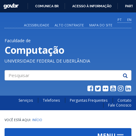
GOVBR
COMUNICA BR
ACESSO À INFORMAÇÃO
PARTI
IR
PARA
PT
EN
O
ACESSIBILIDADE
ALTO CONTRASTE
MAPA DO SITE
CONTEÚDO
Faculdade de
Computação
UNIVERSIDADE FEDERAL DE UBERLÂNDIA
Pesquisar
Serviços
Telefones
Perguntas Frequentes
Contato
Fale Conosco
INÍCIO
MENU