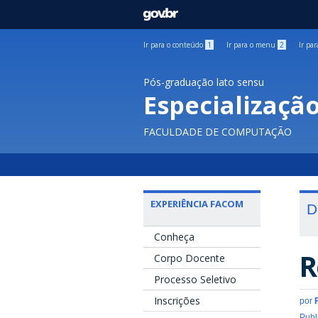
GOVBR
Ir para o conteúdo
1
Ir para o menu
2
Ir pa
Pós-graduação lato sensu
Especializaçã
FACULDADE DE COMPUTAÇÃO
EXPERIÊNCIA FACOM
D
Conheça
R
Corpo Docente
Processo Seletivo
Inscrições
por
Publ