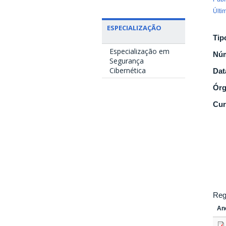
Últi
ESPECIALIZAÇÃO
Tip
Especialização em
Nú
Segurança
Cibernética
Dat
Ór
Cur
Reg
An