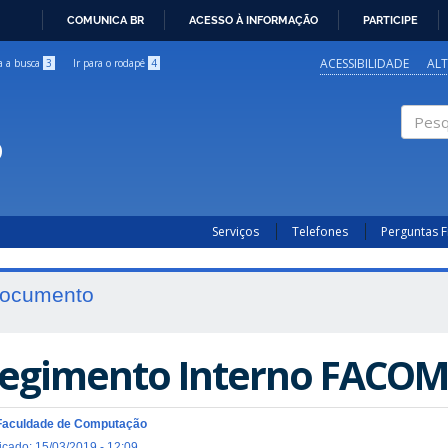
COMUNICA BR
ACESSO À INFORMAÇÃO
PARTICIPE
IR
PARA
ACESSIBILIDADE
AL
ra a busca
3
Ir para o rodapé
4
O
CONTEÚDO
o
Pesqui
Serviços
Telefones
Perguntas 
ocumento
egimento Interno FACO
Faculdade de Computação
icado: 15/03/2019 - 12:09