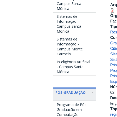
Campus Santa
Arq
Mônica
Ór
Sistemas de
Fac
Informação -
Campus Santa
Tip
Mônica
Res
Cur
Sistemas de
Gra
Informação -
Ciê
Campus Monte
Carmelo
Sis
Sis
Inteligência Artificial
Pós
- Campus Santa
Pro
Mônica
Pós
Esp
Nú
62
PÓS-GRADUAÇÃO
Dat
terç
Programa de Pós-
Tóp
Graduação em
reg
Computação