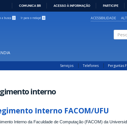
COMUNICA BR
ACESSO À INFORMAÇÃO
PARTICIPE
IR
PARA
ACESSIBILIDADE
AL
ra a busca
3
Ir para o rodapé
4
O
CONTEÚDO
Pesqui
ÂNDIA
Serviços
Telefones
Perguntas 
egimento interno
egimento Interno FACOM/UFU
imento Interno da Faculdade de Computação (FACOM) da Universida