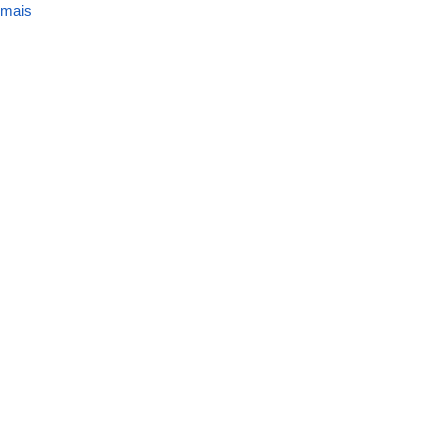
 mais
sobre
Regimento
Interno
FACOM/UFU