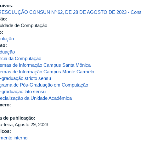
uivos:
RESOLUÇÃO CONSUN Nº 62, DE 28 DE AGOSTO DE 2023 - Conso
gão:
uldade de Computação
o:
olução
so:
duação
ncia da Computação
temas de Informação Campus Santa Mônica
temas de Informação Campus Monte Carmelo
-graduação stricto sensu
grama de Pós-Graduação em Computação
-graduação lato sensu
ecialização da Unidade Acadêmica
mero:
a de publicação:
a-feira, Agosto 29, 2023
icos:
imento interno