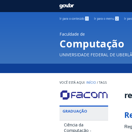
GOVBR
Ir para o conteúdo
1
Ir para o menu
2
Ir pa
Faculdade de
Computação
UNIVERSIDADE FEDERAL DE UBERL
INÍCIO
/
TAGS
r
GRADUAÇÃO
R
Ciência da
Reg
Computação -