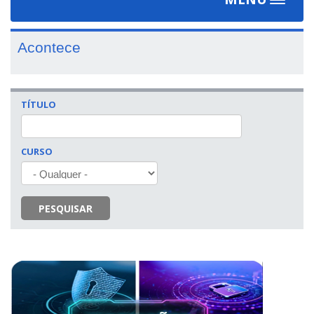
Toggle
navigat
Acontece
TÍTULO
CURSO
PESQUISAR