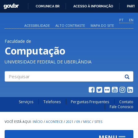
GOVBR
COMUNICA BR
ACESSO À INFORMAÇÃO
PARTI
IR
PARA
PT
EN
O
ACESSIBILIDADE
ALTO CONTRASTE
MAPA DO SITE
CONTEÚDO
Faculdade de
Computação
UNIVERSIDADE FEDERAL DE UBERLÂNDIA
Pesquisar
Serviços
Telefones
Perguntas Frequentes
Contato
Fale Conosco
INÍCIO
/
ACONTECE
/
2021
/
09
/
MISC
/
SITES
MENU