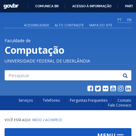
GOVBR
COMUNICA BR
ACESSO À INFORMAÇÃO
PARTI
IR
PARA
PT
EN
O
ACESSIBILIDADE
ALTO CONTRASTE
MAPA DO SITE
CONTEÚDO
Faculdade de
Computação
UNIVERSIDADE FEDERAL DE UBERLÂNDIA
Pesquisar
Serviços
Telefones
Perguntas Frequentes
Contato
Fale Conosco
INÍCIO
/
ACONTECE
MENU