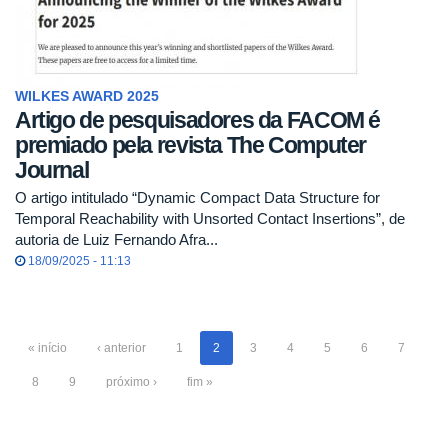
WILKES AWARD 2025
Artigo de pesquisadores da FACOM é
premiado pela revista The Computer
Journal
O artigo intitulado “Dynamic Compact Data Structure for
Temporal Reachability with Unsorted Contact Insertions”, de
autoria de Luiz Fernando Afra...
18/09/2025 - 11:13
« início
‹ anterior
1
2
3
4
5
6
7
8
9
próximo ›
fim »