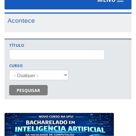
Toggle
navigat
Acontece
TÍTULO
CURSO
PESQUISAR