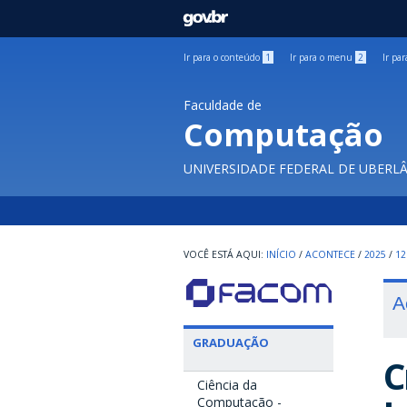
GOVBR
Ir para o conteúdo
1
Ir para o menu
2
Ir pa
Faculdade de
Computação
UNIVERSIDADE FEDERAL DE UBERL
INÍCIO
/
ACONTECE
/
2025
/
12
A
GRADUAÇÃO
C
Ciência da
Computação -