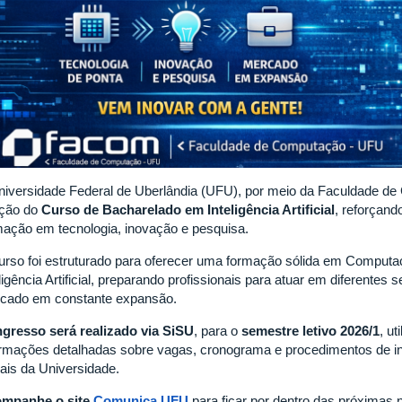
niversidade Federal de Uberlândia (UFU), por meio da Faculdade 
ação do
C
urso de Bacharelado em Inteligência Artificial
, reforçand
mação em tecnologia, inovação e pesquisa.
urso foi estruturado para oferecer uma formação sólida em Comput
ligência Artificial, preparando profissionais para atuar em diferente
cado em constante expansão.
ngresso será realizado via SiSU
, para o
semestre letivo 2026/1
, ut
ormações detalhadas sobre vagas, cronograma e procedimentos de in
iais da Universidade.
mpanhe o site
Comunica UFU
para ficar por dentro das próximas n