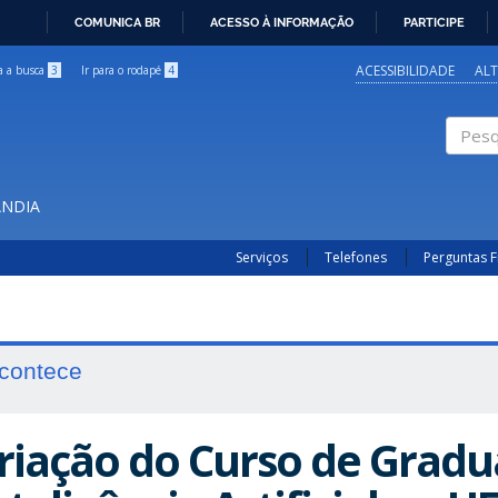
COMUNICA BR
ACESSO À INFORMAÇÃO
PARTICIPE
IR
PARA
ACESSIBILIDADE
AL
ra a busca
3
Ir para o rodapé
4
O
CONTEÚDO
Pesqui
ÂNDIA
Serviços
Telefones
Perguntas 
contece
riação do Curso de Grad