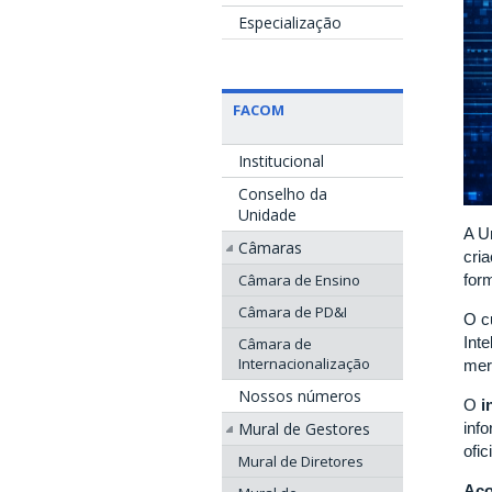
Especialização
FACOM
Institucional
Conselho da
Unidade
A U
Câmaras
cri
Câmara de Ensino
for
Câmara de PD&I
O c
Inte
Câmara de
Internacionalização
mer
Nossos números
O
i
Mural de Gestores
inf
ofic
Mural de Diretores
Aco