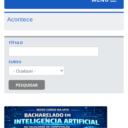
Toggle
navigat
Acontece
TÍTULO
CURSO
PESQUISAR