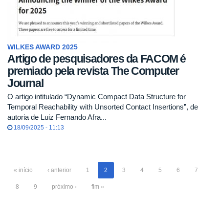
WILKES AWARD 2025
Artigo de pesquisadores da FACOM é
premiado pela revista The Computer
Journal
O artigo intitulado “Dynamic Compact Data Structure for
Temporal Reachability with Unsorted Contact Insertions”, de
autoria de Luiz Fernando Afra...
18/09/2025 - 11:13
« início
‹ anterior
1
2
3
4
5
6
7
8
9
próximo ›
fim »