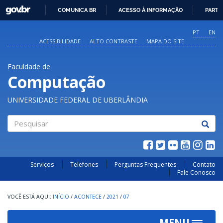
GOVBR
COMUNICA BR
ACESSO À INFORMAÇÃO
PARTI
IR
PARA
PT
EN
O
ACESSIBILIDADE
ALTO CONTRASTE
MAPA DO SITE
CONTEÚDO
Faculdade de
Computação
UNIVERSIDADE FEDERAL DE UBERLÂNDIA
Pesquisar
Serviços
Telefones
Perguntas Frequentes
Contato
Fale Conosco
INÍCIO
/
ACONTECE
/
2021
/
07
MENU