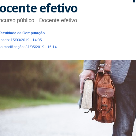
ocente efetivo
curso público - Docente efetivo
Faculdade de Computação
icado: 15/03/2019 - 14:05
ma modificação: 31/05/2019 - 16:14
hoto-
eacher-
a-
90px.jpg