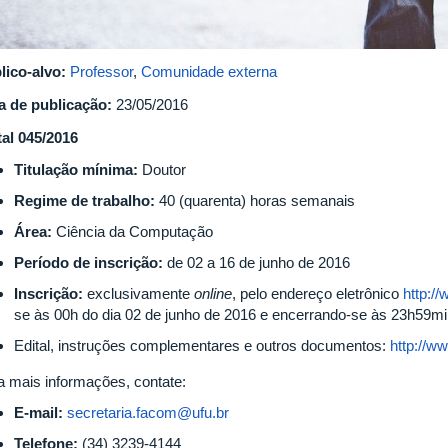
lico-alvo:
Professor
,
Comunidade externa
a de publicação:
23/05/2016
tal 045/2016
Titulação mínima:
Doutor
Regime de trabalho:
40 (quarenta) horas semanais
Área:
Ciência da Computação
Período de inscrição:
de 02 a 16 de junho de 2016
Inscrição:
exclusivamente
online
, pelo endereço eletrônico
http://
se às 00h do dia 02 de junho de 2016 e encerrando-se às 23h59mi
Edital, instruções complementares e outros documentos:
http://w
a mais informações, contate:
E-mail:
secretaria.facom@ufu.br
Telefone:
(34) 3239-4144