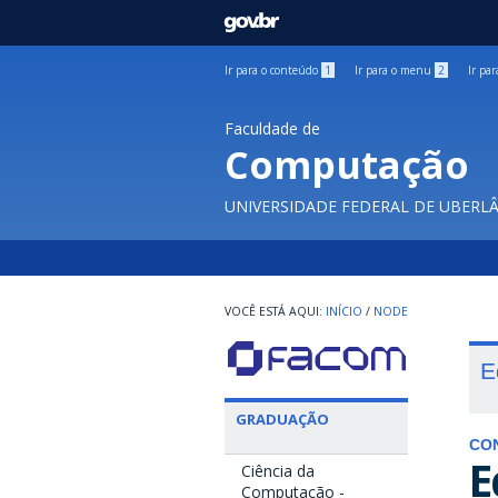
GOVBR
Ir para o conteúdo
1
Ir para o menu
2
Ir pa
Faculdade de
Computação
UNIVERSIDADE FEDERAL DE UBERL
INÍCIO
/
NODE
E
GRADUAÇÃO
CO
E
Ciência da
Computação -