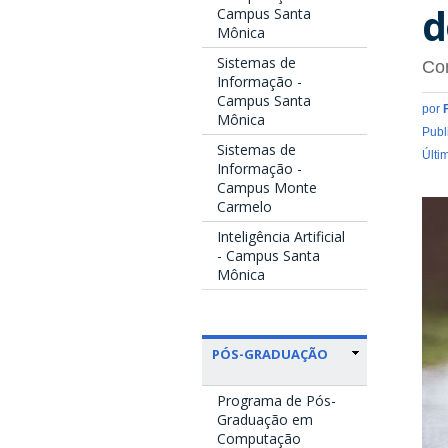
d
Campus Santa
Mônica
Sistemas de
Con
Informação -
Campus Santa
por
Mônica
Publ
Sistemas de
Últi
Informação -
Campus Monte
p
Carmelo
t
Inteligência Artificial
- Campus Santa
2
Mônica
6
PÓS-GRADUAÇÃO
Programa de Pós-
Graduação em
Computação