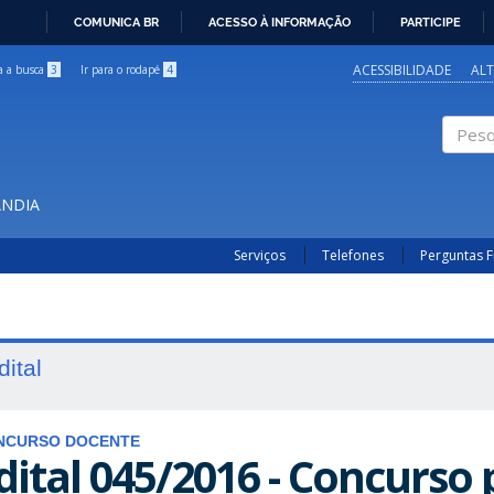
COMUNICA BR
ACESSO À INFORMAÇÃO
PARTICIPE
IR
PARA
ACESSIBILIDADE
AL
ra a busca
3
Ir para o rodapé
4
O
CONTEÚDO
Pesqui
ÂNDIA
Serviços
Telefones
Perguntas 
dital
NCURSO DOCENTE
dital 045/2016 - Concurso 