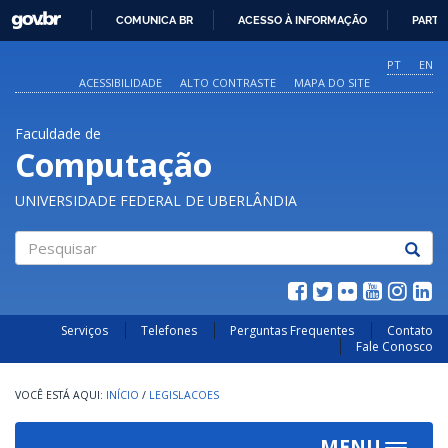
GOVBR
COMUNICA BR
ACESSO À INFORMAÇÃO
PARTI
IR
PARA
PT
EN
O
ACESSIBILIDADE
ALTO CONTRASTE
MAPA DO SITE
CONTEÚDO
Faculdade de
Computação
UNIVERSIDADE FEDERAL DE UBERLÂNDIA
Pesquisar
Serviços
Telefones
Perguntas Frequentes
Contato
Fale Conosco
INÍCIO
/
LEGISLACOES
MENU