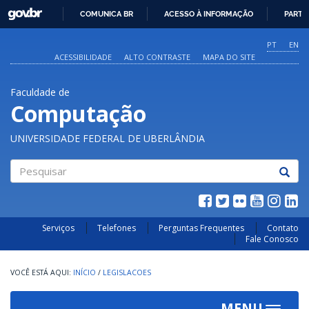
GOVBR
COMUNICA BR
ACESSO À INFORMAÇÃO
PARTI
IR
PARA
PT
EN
O
ACESSIBILIDADE
ALTO CONTRASTE
MAPA DO SITE
CONTEÚDO
Faculdade de
Computação
UNIVERSIDADE FEDERAL DE UBERLÂNDIA
Pesquisar
Serviços
Telefones
Perguntas Frequentes
Contato
Fale Conosco
INÍCIO
/
LEGISLACOES
MENU