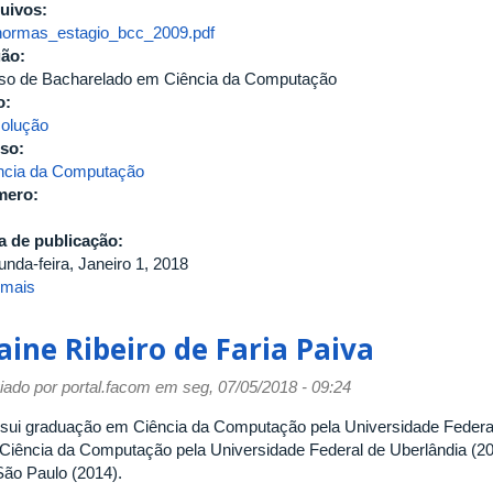
uivos:
de
normas_estagio_bcc_2009.pdf
Ciência
gão:
da
so de Bacharelado em Ciência da Computação
Computação
o:
(Currículo
olução
2010)
so:
ncia da Computação
mero:
a de publicação:
unda-feira, Janeiro 1, 2018
 mais
sobre
Normas
da
aine Ribeiro de Faria Paiva
disciplina
Estágio
iado por
portal.facom
em seg, 07/05/2018 - 09:24
Supervisionado
do
sui graduação em Ciência da Computação pela Universidade Federal
Curso
Ciência da Computação pela Universidade Federal de Uberlândia (20
de
São Paulo (2014).