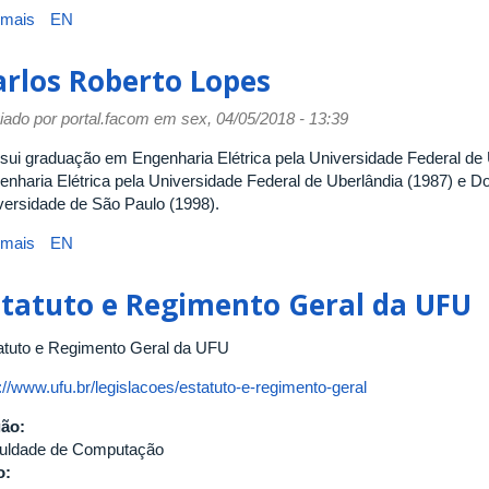
Ciência
 mais
sobre
EN
da
Elaine
Computação
Ribeiro
arlos Roberto Lopes
(Currículo
de
10/97)
Faria
iado por
portal.facom
em sex, 04/05/2018 - 13:39
Paiva
sui graduação em Engenharia Elétrica pela Universidade Federal de
enharia Elétrica pela Universidade Federal de Uberlândia (1987) e D
versidade de São Paulo (1998).
 mais
sobre
EN
Carlos
Roberto
statuto e Regimento Geral da UFU
Lopes
atuto e Regimento Geral da UFU
://www.ufu.br/legislacoes/estatuto-e-regimento-geral
gão:
uldade de Computação
o: