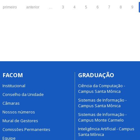
primeiro
anterior
…
3
4
5
6
7
8
9
FACOM
GRADUAÇÃO
Institucional
Ciência da Computação -
Campus Santa Mônica
Conselho da Unidade
Sistemas de Informação -
Câmaras
Campus Santa Mônica
Nossos números
Sistemas de Informação -
Campus Monte Carmelo
Mural de Gestores
Inteligência Artificial - Campus
Comissões Permanentes
Santa Mônica
Equipe