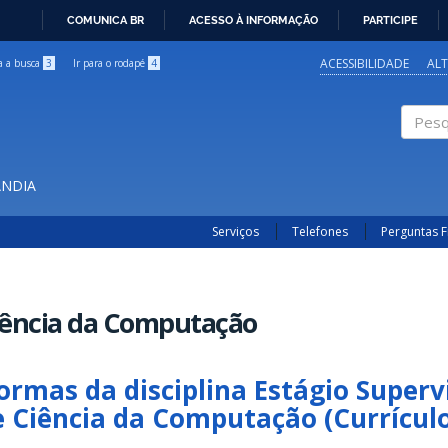
COMUNICA BR
ACESSO À INFORMAÇÃO
PARTICIPE
IR
PARA
ACESSIBILIDADE
AL
ra a busca
3
Ir para o rodapé
4
O
CONTEÚDO
Pesqui
ÂNDIA
Serviços
Telefones
Perguntas 
iência da Computação
ormas da disciplina Estágio Superv
e Ciência da Computação (Currículo