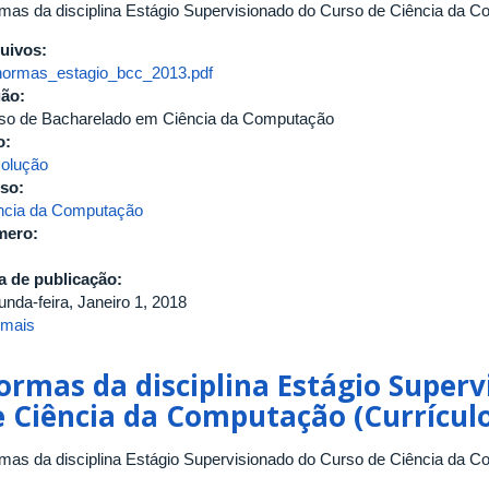
mas da disciplina Estágio Supervisionado do Curso de Ciência da C
uivos:
normas_estagio_bcc_2013.pdf
gão:
so de Bacharelado em Ciência da Computação
o:
olução
so:
ncia da Computação
mero:
a de publicação:
unda-feira, Janeiro 1, 2018
 mais
sobre
Normas
da
ormas da disciplina Estágio Superv
disciplina
e Ciência da Computação (Currículo
Estágio
Supervisionado
mas da disciplina Estágio Supervisionado do Curso de Ciência da C
do
Curso