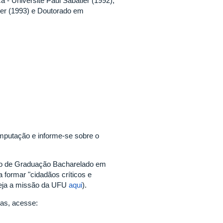
 - Université Paul Sabatier (1992),
ier (1993) e Doutorado em
mputação e informe-se sobre o
rso de Graduação Bacharelado em
formar "cidadãos críticos e
veja a missão da UFU
aqui
).
mas, acesse: