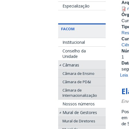
Arq
Especialização
Ór
Cur
Tip
FACOM
Res
Cur
Institucional
Ciê
Conselho da
Nú
Unidade
1
Dat
Câmaras
seg
Câmara de Ensino
Leia
Câmara de PD&I
El
Câmara de
Internacionalização
Env
Nossos números
Pos
Mural de Gestores
em 
Mural de Diretores
de 