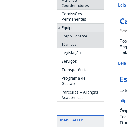
Mural de
Leia
Coordenadores
Comissões
C
Permanentes
Equipe
Env
Corpo Docente
Pos
Técnicos
Eng
Legislação
Uni
Serviços
Leia
Transparência
E
Programa de
Gestão
Est
Parcerias – Alianças
Acadêmicas
http
Ór
Fac
MAIS FACOM
Tip