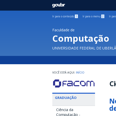
GOVBR
Ir para o conteúdo
1
Ir para o menu
2
Ir pa
Faculdade de
Computação
UNIVERSIDADE FEDERAL DE UBERL
INÍCIO
C
GRADUAÇÃO
N
d
Ciência da
Computação -