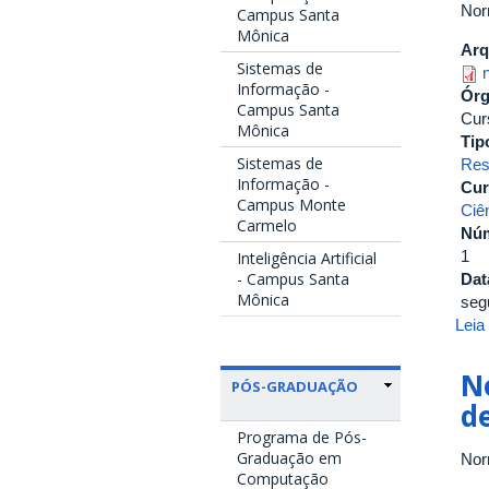
Nor
Campus Santa
Mônica
Arq
Sistemas de
Informação -
Ór
Campus Santa
Cur
Mônica
Tip
Sistemas de
Res
Informação -
Cur
Campus Monte
Ciê
Carmelo
Nú
1
Inteligência Artificial
- Campus Santa
Dat
Mônica
seg
Leia
N
PÓS-GRADUAÇÃO
d
Programa de Pós-
Graduação em
Nor
Computação