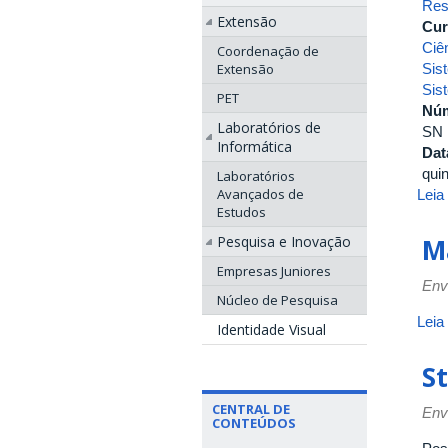
Res
Extensão
Cur
Ciê
Coordenação de
Sis
Extensão
Sis
PET
Nú
Laboratórios de
SN
Informática
Dat
quin
Laboratórios
Avançados de
Leia
Estudos
Pesquisa e Inovação
M
Empresas Juniores
Env
Núcleo de Pesquisa
Leia
Identidade Visual
S
CENTRAL DE
Env
CONTEÚDOS