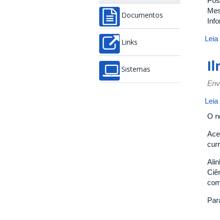
Pos
Mes
Documentos
Info
Leia
Links
Il
Sistemas
Env
Leia
O n
Ace
curr
Ali
Ciê
com
Par