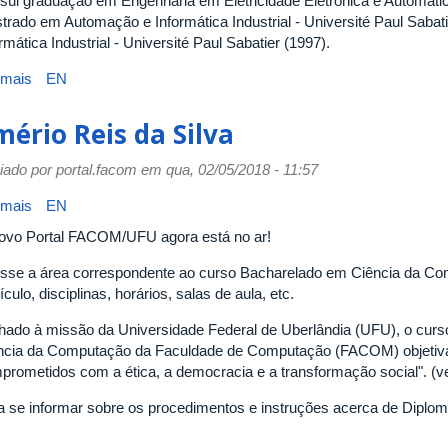
sui graduação em Engenharia em Eletricidade Eletrônica e Automática
trado em Automação e Informática Industrial - Université Paul Sabat
rmática Industrial - Université Paul Sabatier (1997).
 mais
sobre
EN
Stéphane
Julia
mério Reis da Silva
iado por
portal.facom
em qua, 02/05/2018 - 11:57
 mais
sobre
EN
Ilmério
ovo Portal FACOM/UFU agora está no ar!
Reis
da
sse a área correspondente ao curso Bacharelado em Ciência da Co
Silva
ículo, disciplinas, horários, salas de aula, etc.
nhado à missão da Universidade Federal de Uberlândia (UFU), o cu
ncia da Computação da Faculdade de Computação (FACOM) objetiva 
prometidos com a ética, a democracia e a transformação social". (
a se informar sobre os procedimentos e instruções acerca de Diplo