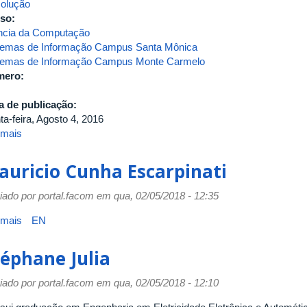
olução
so:
ncia da Computação
temas de Informação Campus Santa Mônica
temas de Informação Campus Monte Carmelo
mero:
a de publicação:
ta-feira, Agosto 4, 2016
 mais
sobre
Estatuto
e
auricio Cunha Escarpinati
Regimento
Geral
iado por
portal.facom
em qua, 02/05/2018 - 12:35
da
UFU
 mais
sobre
EN
Mauricio
Cunha
téphane Julia
Escarpinati
iado por
portal.facom
em qua, 02/05/2018 - 12:10