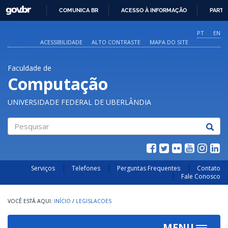
GOVBR
COMUNICA BR
ACESSO À INFORMAÇÃO
PARTI
IR
PARA
PT
EN
O
ACESSIBILIDADE
ALTO CONTRASTE
MAPA DO SITE
CONTEÚDO
Faculdade de
Computação
UNIVERSIDADE FEDERAL DE UBERLÂNDIA
Pesquisar
Serviços
Telefones
Perguntas Frequentes
Contato
Fale Conosco
INÍCIO
/
LEGISLACOES
MENU