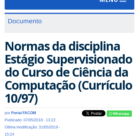
Toggle
navigat
Documento
Normas da disciplina
Estágio Supervisionado
do Curso de Ciência da
Computação (Currículo
10/97)
por
Portal FACOM
Whatsapp
Publicado: 07/05/2018 - 13:22
Última modificação: 31/05/2019 -
15:24