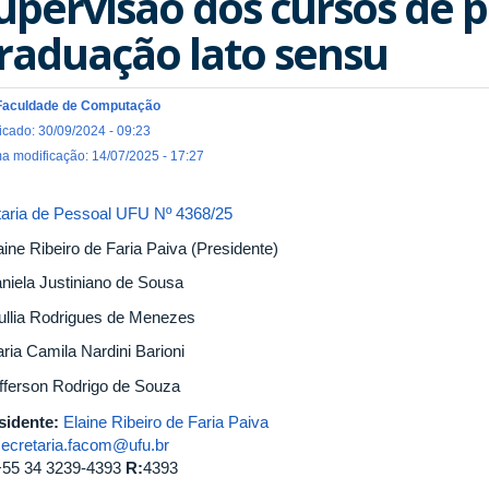
upervisão dos cursos de p
raduação lato sensu
Faculdade de Computação
icado: 30/09/2024 - 09:23
ma modificação: 14/07/2025 - 17:27
taria de Pessoal UFU Nº 4368/25
aine Ribeiro de Faria Paiva (Presidente)
aniela Justiniano de Sousa
iullia Rodrigues de Menezes
ria Camila Nardini Barioni
efferson Rodrigo de Souza
sidente:
Elaine Ribeiro de Faria Paiva
secretaria.facom@ufu.br
+55 34 3239-4393
R:
4393