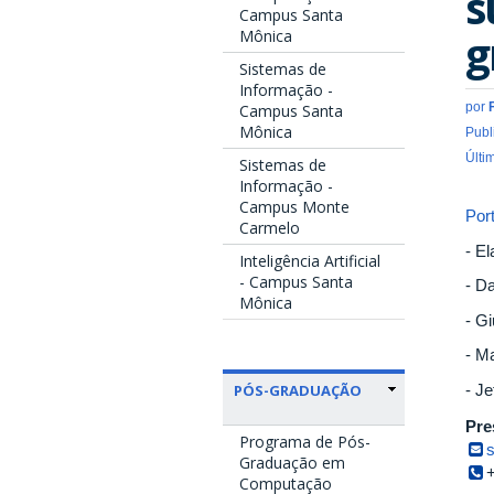
s
Campus Santa
g
Mônica
Sistemas de
Informação -
por
Campus Santa
Mônica
Publ
Últi
Sistemas de
Informação -
Campus Monte
Por
Carmelo
- El
Inteligência Artificial
- Campus Santa
- D
Mônica
- G
- Ma
- J
PÓS-GRADUAÇÃO
Pre
Programa de Pós-
Graduação em
Computação