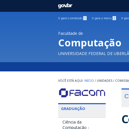
GOVBR
Ir para o conteúdo
1
Ir para o menu
2
Ir pa
Faculdade de
Computação
UNIVERSIDADE FEDERAL DE UBERL
INÍCIO
/
UNIDADES
/
COMISS
C
GRADUAÇÃO
C
Ciência da
Computação -