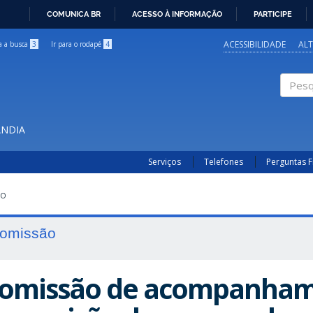
COMUNICA BR
ACESSO À INFORMAÇÃO
PARTICIPE
IR
PARA
ACESSIBILIDADE
AL
ra a busca
3
Ir para o rodapé
4
O
CONTEÚDO
Pesqui
ÂNDIA
Serviços
Telefones
Perguntas 
AO
omissão
omissão de acompanham