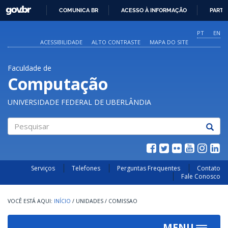
GOVBR
COMUNICA BR
ACESSO À INFORMAÇÃO
PARTI
IR
PARA
PT
EN
O
ACESSIBILIDADE
ALTO CONTRASTE
MAPA DO SITE
CONTEÚDO
Faculdade de
Computação
UNIVERSIDADE FEDERAL DE UBERLÂNDIA
Pesquisar
Serviços
Telefones
Perguntas Frequentes
Contato
Fale Conosco
INÍCIO
/
UNIDADES
/
COMISSAO
MENU