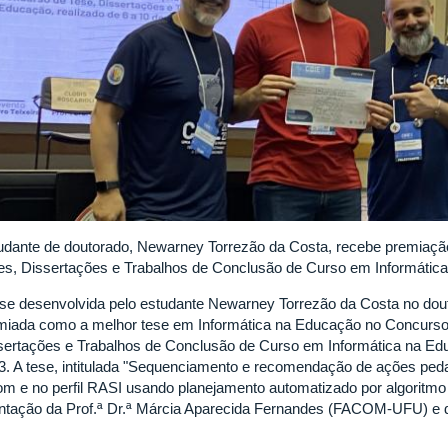
udante de doutorado, Newarney Torrezão da Costa, recebe premiaçã
es, Dissertações e Trabalhos de Conclusão de Curso em Informátic
ese desenvolvida pelo estudante Newarney Torrezão da Costa no d
miada como a melhor tese em Informática na Educação no Concurso
sertações e Trabalhos de Conclusão de Curso em Informática na Ed
3. A tese, intitulada "Sequenciamento e recomendação de ações pe
om e no perfil RASI usando planejamento automatizado por algoritmo 
entação da Prof.ª Dr.ª Márcia Aparecida Fernandes (FACOM-UFU) e d