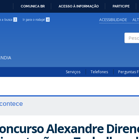
COMUNICA BR
ACESSO À INFORMAÇÃO
PARTICIPE
IR
PARA
ACESSIBILIDADE
AL
ra a busca
3
Ir para o rodapé
4
O
CONTEÚDO
Pesqui
ÂNDIA
Serviços
Telefones
Perguntas 
contece
oncurso Alexandre Direne