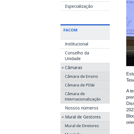
Especialização
FACOM
Institucional
Conselho da
Unidade
Câmaras
Est
Câmara de Ensino
Tes
Câmara de PD&I
A t
Câmara de
pre
Internacionalização
Dis
Nossos números
202
Blo
Mural de Gestores
ori
Mural de Diretores