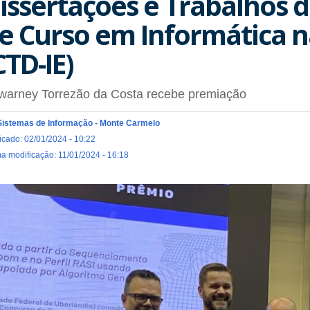
issertações e Trabalhos 
e Curso em Informática 
CTD-IE)
warney Torrezão da Costa recebe premiação
Sistemas de Informação - Monte Carmelo
icado: 02/01/2024 - 10:22
ma modificação: 11/01/2024 - 16:18