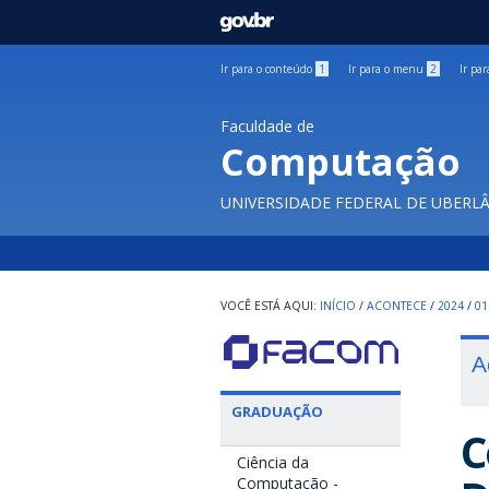
GOVBR
Ir para o conteúdo
1
Ir para o menu
2
Ir pa
Faculdade de
Computação
UNIVERSIDADE FEDERAL DE UBERL
INÍCIO
/
ACONTECE
/
2024
/
01
A
GRADUAÇÃO
C
Ciência da
Computação -