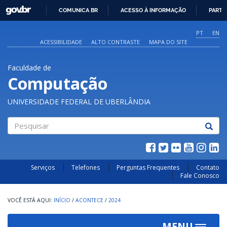
GOVBR
COMUNICA BR
ACESSO À INFORMAÇÃO
PARTI
IR
PARA
PT
EN
O
ACESSIBILIDADE
ALTO CONTRASTE
MAPA DO SITE
CONTEÚDO
Faculdade de
Computação
UNIVERSIDADE FEDERAL DE UBERLÂNDIA
Pesquisar
Serviços
Telefones
Perguntas Frequentes
Contato
Fale Conosco
INÍCIO
/
ACONTECE
/
2024
MENU