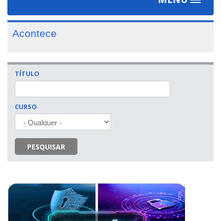
Toggle
navigat
Acontece
TÍTULO
CURSO
PESQUISAR