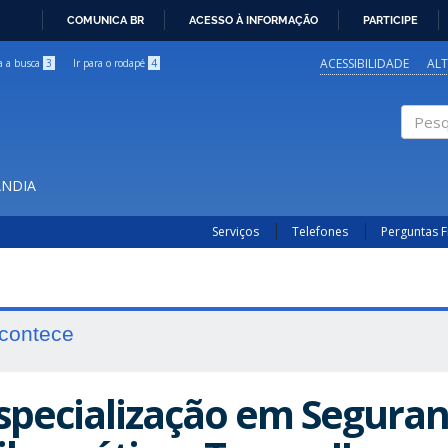
COMUNICA BR
ACESSO À INFORMAÇÃO
PARTICIPE
IR
PARA
ACESSIBILIDADE
AL
ra a busca
3
Ir para o rodapé
4
O
CONTEÚDO
Pesqui
ÂNDIA
Serviços
Telefones
Perguntas 
contece
specialização em Segura