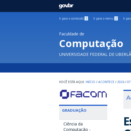
GOVBR
Ir para o conteúdo
1
Ir para o menu
2
Ir pa
Faculdade de
Computação
UNIVERSIDADE FEDERAL DE UBERL
INÍCIO
/
ACONTECE
/
2026
/
07
A
GRADUAÇÃO
E
Ciência da
Computação -