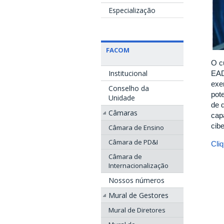
Especialização
FACOM
O c
Institucional
EAD
exe
Conselho da
pot
Unidade
de 
Câmaras
cap
cibe
Câmara de Ensino
Câmara de PD&I
Cli
Câmara de
Internacionalização
Nossos números
Mural de Gestores
Mural de Diretores