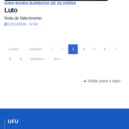
GINA MAIRA BARBOSA DE OLIVEIRA
Luto
Nota de falecimento
11/11/2024 - 12:42
« início
‹ anterior
1
2
3
4
5
6
7
8
9
próximo ›
fim »
Voltar para o topo
UFU