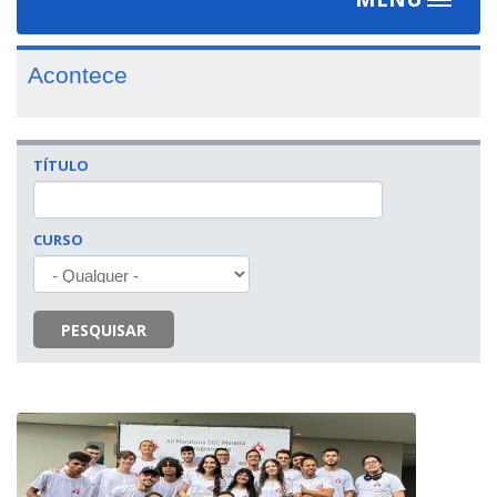
Toggle
navigat
Acontece
TÍTULO
CURSO
PESQUISAR