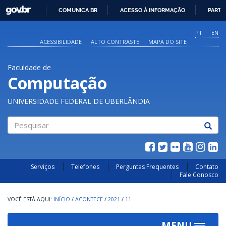
GOVBR
COMUNICA BR
ACESSO À INFORMAÇÃO
PARTI
IR
PARA
PT
EN
O
ACESSIBILIDADE
ALTO CONTRASTE
MAPA DO SITE
CONTEÚDO
Faculdade de
Computação
UNIVERSIDADE FEDERAL DE UBERLÂNDIA
Pesquisar
Serviços
Telefones
Perguntas Frequentes
Contato
Fale Conosco
INÍCIO
/
ACONTECE
/
2021
/
11
MENU