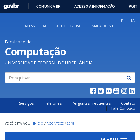
GOVBR
COMUNICA BR
ACESSO À INFORMAÇÃO
PARTI
IR
PARA
PT
EN
O
ACESSIBILIDADE
ALTO CONTRASTE
MAPA DO SITE
CONTEÚDO
Faculdade de
Computação
UNIVERSIDADE FEDERAL DE UBERLÂNDIA
Pesquisar
Serviços
Telefones
Perguntas Frequentes
Contato
Fale Conosco
INÍCIO
/
ACONTECE
/
2018
MENU