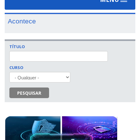
Toggle
navigat
Acontece
TÍTULO
CURSO
PESQUISAR