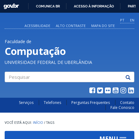
GOVBR
COMUNICA BR
ACESSO À INFORMAÇÃO
PARTI
IR
PARA
PT
EN
O
ACESSIBILIDADE
ALTO CONTRASTE
MAPA DO SITE
CONTEÚDO
Faculdade de
Computação
UNIVERSIDADE FEDERAL DE UBERLÂNDIA
Pesquisar
Serviços
Telefones
Perguntas Frequentes
Contato
Fale Conosco
INÍCIO
/
TAGS
MENU