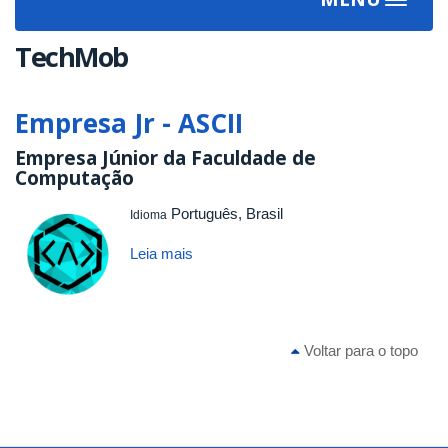
Toggle
navigat
TechMob
Empresa Jr - ASCII
Empresa Júnior da Faculdade de
Computação
Português, Brasil
Idioma
Leia mais
sobre
Empresa
Jr
-
ASCII
Voltar para o topo