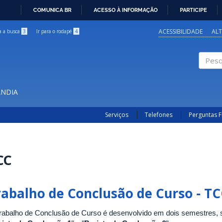
COMUNICA BR
ACESSO À INFORMAÇÃO
PARTICIPE
IR
PARA
ACESSIBILIDADE
AL
ra a busca
3
Ir para o rodapé
4
O
CONTEÚDO
Pesqui
ÂNDIA
Serviços
Telefones
Perguntas 
CC
rabalho de Conclusão de Curso - T
rabalho de Conclusão de Curso é desenvolvido em dois semestres, se