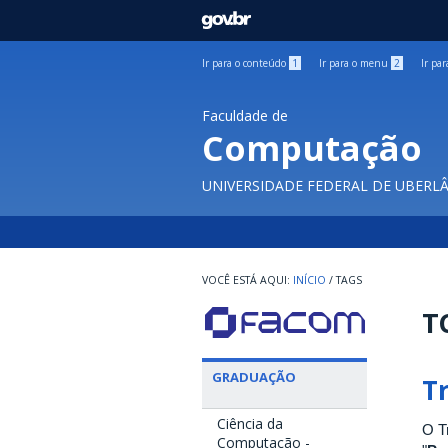
GOVBR
Ir para o conteúdo
1
Ir para o menu
2
Ir pa
Faculdade de
Computação
UNIVERSIDADE FEDERAL DE UBERL
INÍCIO
/
TAGS
T
GRADUAÇÃO
T
Ciência da
O T
Computação -