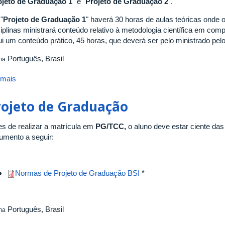
ojeto de Graduação 1
" e "
Projeto de Graduação 2
".
"
Projeto de Graduação 1
" haverá 30 horas de aulas teóricas onde 
iplinas ministrará conteúdo relativo à metodologia científica em comp
ui um conteúdo prático, 45 horas, que deverá ser pelo ministrado pelo
Português, Brasil
ma
 mais
sobre
Trabalho
de
rojeto de Graduação
Conclusão
de
es de realizar a matrícula em
PG/TCC,
o aluno deve estar ciente das
Curso
umento a seguir:
-
TCC
Normas de Projeto de Graduação BSI
*
Português, Brasil
ma