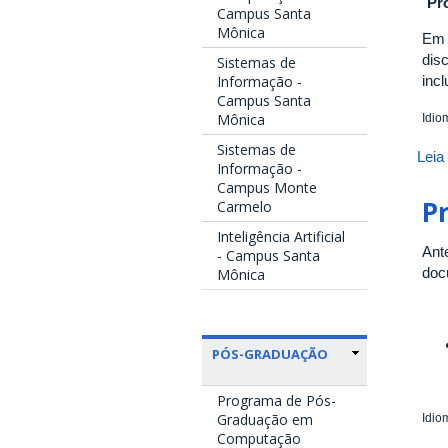
"
Pr
Campus Santa
Mônica
Em 
disc
Sistemas de
incl
Informação -
Campus Santa
Mônica
Idio
Sistemas de
Leia
Informação -
Campus Monte
P
Carmelo
Inteligência Artificial
Ant
- Campus Santa
doc
Mônica
PÓS-GRADUAÇÃO
Programa de Pós-
Graduação em
Idio
Computação