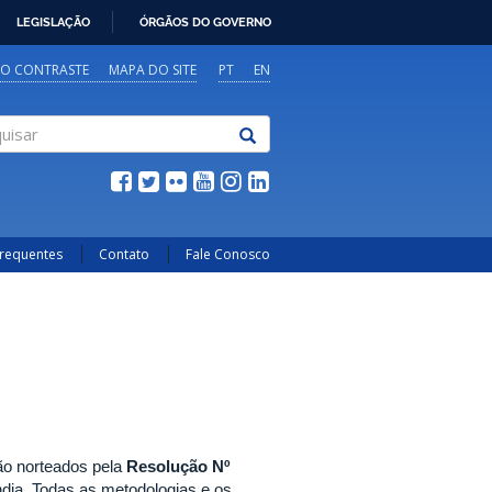
LEGISLAÇÃO
ÓRGÃOS DO GOVERNO
TO CONTRASTE
MAPA DO SITE
PT
EN
sar
Frequentes
Contato
Fale Conosco
ão norteados pela
Resolução Nº
dia. Todas as metodologias e os