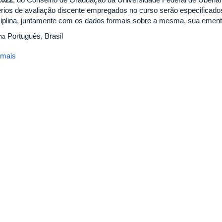
térios de avaliação discente empregados no curso serão especificad
ciplina, juntamente com os dados formais sobre a mesma, sua ementa,
Português, Brasil
ma
 mais
sobre
Critérios
de
avaliação