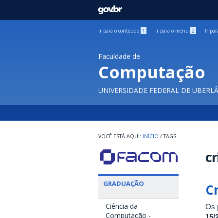
GOVBR
Ir para o conteúdo
1
Ir para o menu
2
Ir pa
Faculdade de
Computação
UNIVERSIDADE FEDERAL DE UBERL
INÍCIO
/
TAGS
cr
GRADUAÇÃO
Cr
Ciência da
Os 
Computação -
15/