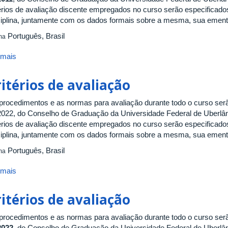
térios de avaliação discente empregados no curso serão especificad
ciplina, juntamente com os dados formais sobre a mesma, sua ementa,
Português, Brasil
ma
 mais
sobre
Critérios
de
itérios de avaliação
avaliação
procedimentos e as normas para avaliação durante todo o curso ser
2022, do Conselho de Graduação da Universidade Federal de Uberlân
térios de avaliação discente empregados no curso serão especificad
ciplina, juntamente com os dados formais sobre a mesma, sua ementa,
Português, Brasil
ma
 mais
sobre
Critérios
de
itérios de avaliação
avaliação
procedimentos e as normas para avaliação durante todo o curso ser
2022
, do Conselho de Graduação da Universidade Federal de Uberlân