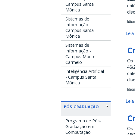
Campus Santa
cri
Mônica
dis
Sistemas de
Idio
Informação -
Campus Santa
Leia
Mônica
Sistemas de
Cr
Informação -
Campus Monte
Os 
Carmelo
46/
Inteligência Artificial
cri
- Campus Santa
dis
Mônica
Idio
Leia
PÓS-GRADUAÇÃO
Cr
Programa de Pós-
Graduação em
Os 
Computação
46/