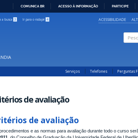
COMUNICA BR
ACESSO À INFORMAÇÃO
PARTICIPE
IR
PARA
ACESSIBILIDADE
AL
ra a busca
3
Ir para o rodapé
4
O
CONTEÚDO
Pesqui
ÂNDIA
Serviços
Telefones
Perguntas 
itérios de avaliação
itérios de avaliação
procedimentos e as normas para avaliação durante todo o curso ser
2011
, do Conselho de Graduação da Universidade Federal de Uberlân