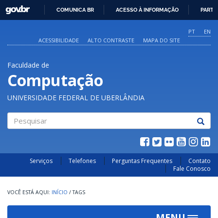
GOVBR
COMUNICA BR
ACESSO À INFORMAÇÃO
PARTI
IR
PARA
PT
EN
O
ACESSIBILIDADE
ALTO CONTRASTE
MAPA DO SITE
CONTEÚDO
Faculdade de
Computação
UNIVERSIDADE FEDERAL DE UBERLÂNDIA
Pesquisar
Serviços
Telefones
Perguntas Frequentes
Contato
Fale Conosco
INÍCIO
/
TAGS
MENU