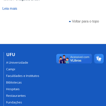
Leia mais
sobre
Critérios
de
Voltar para o topo
avaliação
UFU
A Universidade
Campi
Faculdades e Institutos
Bibliotecas
Hospitais
Restaurantes
Fundações