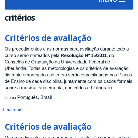
Toggle
navigat
critérios
Critérios de avaliação
Os procedimentos e as normas para avaliação durante todo o
curso serão norteados pela
Resolução Nº 15/2011
, do
Conselho de Graduação da Universidade Federal de
Uberlândia. Todas as metodologias e os critérios de avaliação
discente empregados no curso serão especificados nos Planos
de Ensino de cada disciplina, juntamente com os dados formais
sobre a mesma, sua ementa, conteúdos e bibliografia.
Português, Brasil
Idioma
Leia mais
sobre
Critérios
de
Critérios de avaliação
avaliação
Os procedimentos e as normas para avaliação durante todo o