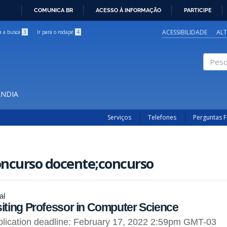
COMUNICA BR
ACESSO À INFORMAÇÃO
PARTICIPE
IR
PARA
ACESSIBILIDADE
AL
ra a busca
3
Ir para o rodapé
4
O
CONTEÚDO
Pesqui
ÂNDIA
Serviços
Telefones
Perguntas 
oncurso docente;concurso
al
siting Professor in Computer Science
lication deadline: February 17, 2022 2:59pm GMT-03