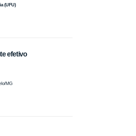
ia (UFU)
te efetivo
melo/MG