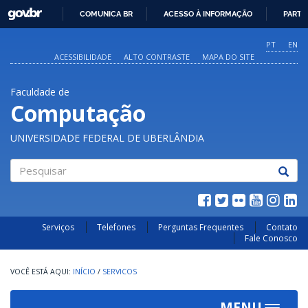
GOVBR
COMUNICA BR
ACESSO À INFORMAÇÃO
PARTI
IR
PARA
PT
EN
O
ACESSIBILIDADE
ALTO CONTRASTE
MAPA DO SITE
CONTEÚDO
Faculdade de
Computação
UNIVERSIDADE FEDERAL DE UBERLÂNDIA
Pesquisar
Serviços
Telefones
Perguntas Frequentes
Contato
Fale Conosco
INÍCIO
/
SERVICOS
MENU