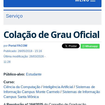
Toggle
navigat
Serviço
Colação de Grau Oficial
por
Portal FACOM
Whatsapp
Publicado: 28/05/2018 - 15:16
Última modificação: 26/03/2026 -
11:28
Público-alvo:
Estudante
Curso:
Ciência da Computação
/
Inteligência Artificial
/
Sistemas de
Informação Campus Monte Carmelo
/
Sistemas de Informação
Campus Santa Mônica
A
Resolução nº 164/2025
do Conselho de Graduação