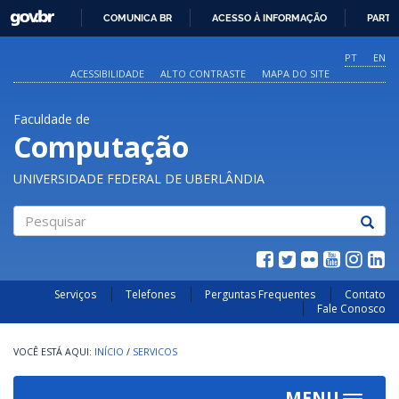
GOVBR
COMUNICA BR
ACESSO À INFORMAÇÃO
PARTI
IR
PARA
PT
EN
O
ACESSIBILIDADE
ALTO CONTRASTE
MAPA DO SITE
CONTEÚDO
Faculdade de
Computação
UNIVERSIDADE FEDERAL DE UBERLÂNDIA
Pesquisar
Serviços
Telefones
Perguntas Frequentes
Contato
Fale Conosco
INÍCIO
/
SERVICOS
MENU