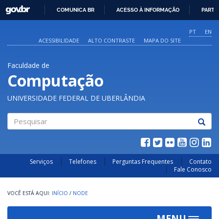
GOVBR
COMUNICA BR
ACESSO À INFORMAÇÃO
PARTI
IR
PARA
PT
EN
O
ACESSIBILIDADE
ALTO CONTRASTE
MAPA DO SITE
CONTEÚDO
Faculdade de
Computação
UNIVERSIDADE FEDERAL DE UBERLÂNDIA
Pesquisar
Serviços
Telefones
Perguntas Frequentes
Contato
Fale Conosco
INÍCIO
/
NODE
MENU