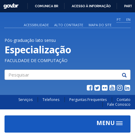
GOVBR
COMUNICA BR
ACESSO À INFORMAÇÃO
PARTI
IR
PARA
PT
EN
O
ACESSIBILIDADE
ALTO CONTRASTE
MAPA DO SITE
CONTEÚDO
Pós-graduação lato sensu
Especialização
FACULDADE DE COMPUTAÇÃO
Pesquisar
Serviços
Telefones
Perguntas Frequentes
Contato
Fale Conosco
MENU
Toggle
navigat