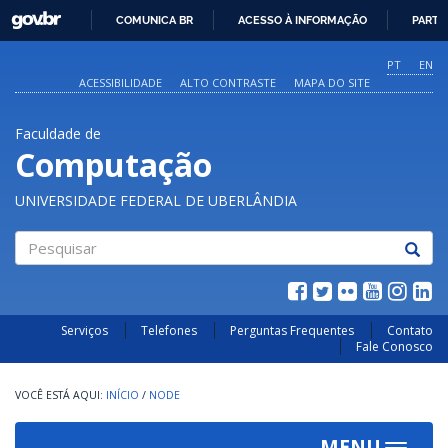
GOVBR
COMUNICA BR
ACESSO À INFORMAÇÃO
PARTI
IR
PARA
PT
EN
O
ACESSIBILIDADE
ALTO CONTRASTE
MAPA DO SITE
CONTEÚDO
Faculdade de
Computação
UNIVERSIDADE FEDERAL DE UBERLÂNDIA
Pesquisar
Serviços
Telefones
Perguntas Frequentes
Contato
Fale Conosco
INÍCIO
/
NODE
MENU