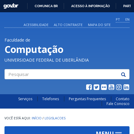
GOVBR
COMUNICA BR
ACESSO À INFORMAÇÃO
PARTI
IR
PARA
PT
EN
O
ACESSIBILIDADE
ALTO CONTRASTE
MAPA DO SITE
CONTEÚDO
Faculdade de
Computação
UNIVERSIDADE FEDERAL DE UBERLÂNDIA
Pesquisar
Serviços
Telefones
Perguntas Frequentes
Contato
Fale Conosco
INÍCIO
/
LEGISLACOES
MENU