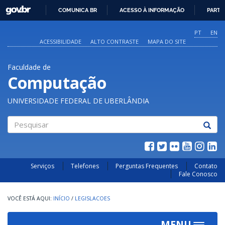
GOVBR
COMUNICA BR
ACESSO À INFORMAÇÃO
PARTI
IR
PARA
PT
EN
O
ACESSIBILIDADE
ALTO CONTRASTE
MAPA DO SITE
CONTEÚDO
Faculdade de
Computação
UNIVERSIDADE FEDERAL DE UBERLÂNDIA
Pesquisar
Serviços
Telefones
Perguntas Frequentes
Contato
Fale Conosco
INÍCIO
/
LEGISLACOES
MENU