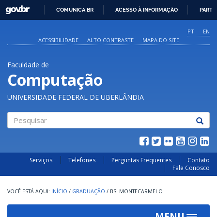
GOVBR
COMUNICA BR
ACESSO À INFORMAÇÃO
PARTI
IR
PARA
PT
EN
O
ACESSIBILIDADE
ALTO CONTRASTE
MAPA DO SITE
CONTEÚDO
Faculdade de
Computação
UNIVERSIDADE FEDERAL DE UBERLÂNDIA
Pesquisar
Serviços
Telefones
Perguntas Frequentes
Contato
Fale Conosco
INÍCIO
/
GRADUAÇÃO
/
BSI MONTECARMELO
MENU