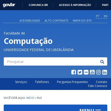
GOVBR
COMUNICA BR
ACESSO À INFORMAÇÃO
PARTI
IR
PARA
PT
EN
O
ACESSIBILIDADE
ALTO CONTRASTE
MAPA DO SITE
CONTEÚDO
Faculdade de
Computação
UNIVERSIDADE FEDERAL DE UBERLÂNDIA
Pesquisar
Serviços
Telefones
Perguntas Frequentes
Contato
Fale Conosco
INÍCIO
/
FILE
MENU