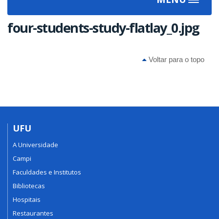
Toggle
navigat
four-students-study-flatlay_0.jpg
Voltar para o topo
UFU
A Universidade
Campi
Faculdades e Institutos
Bibliotecas
Hospitais
Restaurantes