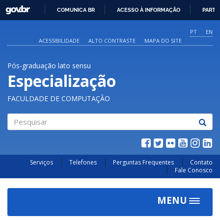
GOVBR
COMUNICA BR
ACESSO À INFORMAÇÃO
PARTI
IR
PARA
PT
EN
O
ACESSIBILIDADE
ALTO CONTRASTE
MAPA DO SITE
CONTEÚDO
Pós-graduação lato sensu
Especialização
FACULDADE DE COMPUTAÇÃO
Pesquisar
Serviços
Telefones
Perguntas Frequentes
Contato
Fale Conosco
MENU
Toggle
navigat