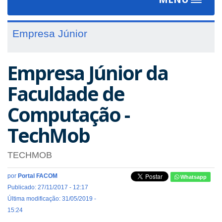
Toggle
navigat
Empresa Júnior
Empresa Júnior da
Faculdade de
Computação -
TechMob
TECHMOB
por
Portal FACOM
Whatsapp
Publicado: 27/11/2017 - 12:17
Última modificação: 31/05/2019 -
15:24