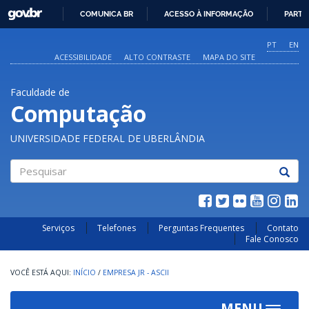
GOVBR
COMUNICA BR
ACESSO À INFORMAÇÃO
PARTI
IR
PARA
PT
EN
O
ACESSIBILIDADE
ALTO CONTRASTE
MAPA DO SITE
CONTEÚDO
Faculdade de
Computação
UNIVERSIDADE FEDERAL DE UBERLÂNDIA
Pesquisar
Serviços
Telefones
Perguntas Frequentes
Contato
Fale Conosco
INÍCIO
/
EMPRESA JR - ASCII
MENU