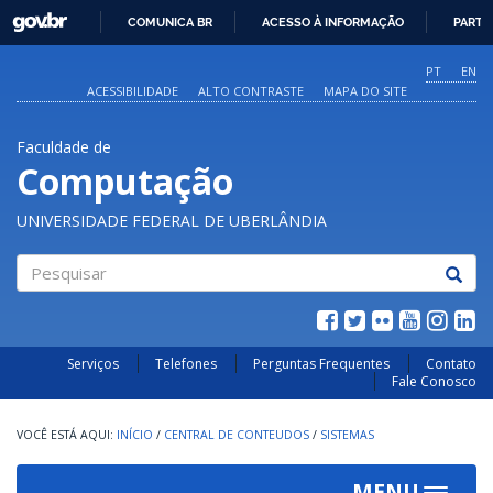
GOVBR
COMUNICA BR
ACESSO À INFORMAÇÃO
PARTI
IR
PARA
PT
EN
O
ACESSIBILIDADE
ALTO CONTRASTE
MAPA DO SITE
CONTEÚDO
Faculdade de
Computação
UNIVERSIDADE FEDERAL DE UBERLÂNDIA
Pesquisar
Serviços
Telefones
Perguntas Frequentes
Contato
Fale Conosco
INÍCIO
/
CENTRAL DE CONTEUDOS
/
SISTEMAS
MENU